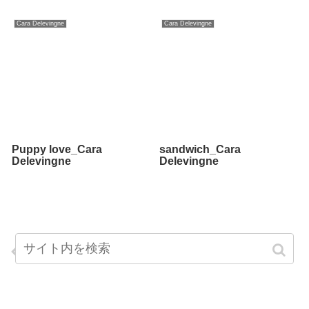
Cara Delevingne
Cara Delevingne
Puppy love_Cara
sandwich_Cara
Delevingne
Delevingne
Pucker up_Jessica Alba