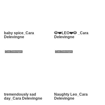
baby spice_Cara
🐶❤️LEO❤️🐶 _Cara
Delevingne
Delevingne
Cara Delevingne
Cara Delevingne
tremendously sad
Naughty Leo_Cara
day_Cara Delevingne
Delevingne