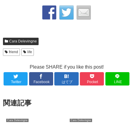
Cara Delevingne
friend
life
Please SHARE if you like this post!
Twitter
Facebook
はてブ
Pocket
LINE
関連記事
Cara Delevingne
Cara Delevingne