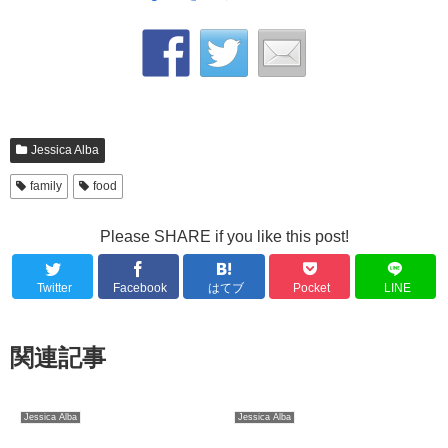
Jessica Alba
family
food
Please SHARE if you like this post!
Twitter
Facebook
はてブ
Pocket
LINE
関連記事
Jessica Alba
Jessica Alba