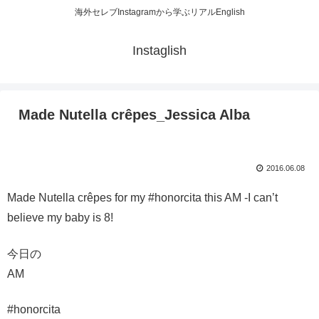
海外セレブInstagramから学ぶリアルEnglish
Instaglish
Made Nutella crêpes_Jessica Alba
2016.06.08
Made Nutella crêpes for my #honorcita this AM -I can’t
believe my baby is 8!
今日の
AM
#honorcita